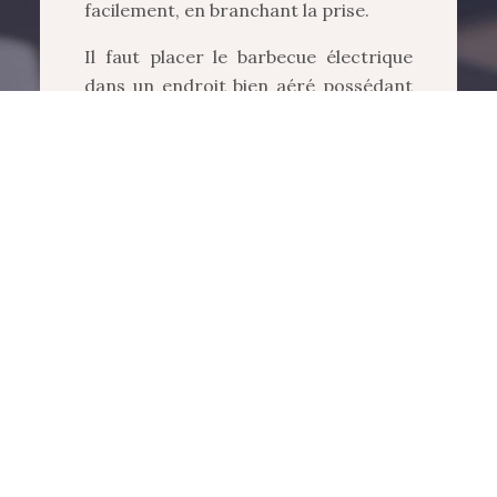
facilement, en branchant la prise.
Il faut placer le barbecue électrique
dans un endroit bien aéré possédant
une alimentation en courant. On peut
également contrôler les thermostats
et la température du dispositif de
cuisson.
Pourtant, le chauffage de ce barbecue
est trop lent. La cuisine au barbecue
offre aussi des possibilités de recettes
gastronomiques avec des Rougets
grillés, le chutney de courgettes
jaunes… Le goût de la viande est
totalement différent de celui du
barbecue par charbon de bois ou par
le bois. Retrouvez d’autres idées