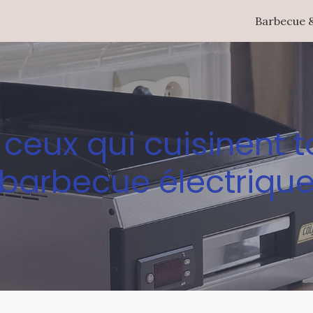
Barbecue &
ceux qui cuisinent t
barbecue électriqu